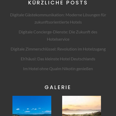
KÜRZLICHE POSTS
Digitale Gästekommunikation: Moderne Lösungen für
zukunftsorientierte Hotels
Digitale Concierge-Dienste: Die Zukunft des
Hotelservice
Digitale Zimmerschlüssel: Revolution im Hotelzugang
Eh’häusl: Das kleinste Hotel Deutschlands
Im Hotel ohne Qualm Nikotin genießen
GALERIE