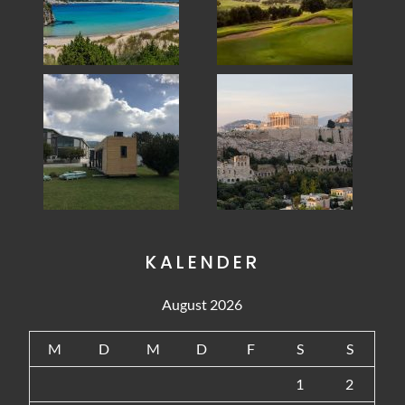
KALENDER
August 2026
M
D
M
D
F
S
S
1
2