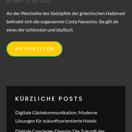
Posted
By:
leon
21 Juli 2021
on
An der Westseite des Südzipfels der griechischen Halbinsel
befindet sich die sogenannte Costa Navarino. Sie gilt als
eines der schönsten und idyllisch
WEITERLESEN
KÜRZLICHE POSTS
Digitale Gästekommunikation: Moderne
Lösungen für zukunftsorientierte Hotels
Digitale Concierge-Dienste: Die Zukunft des