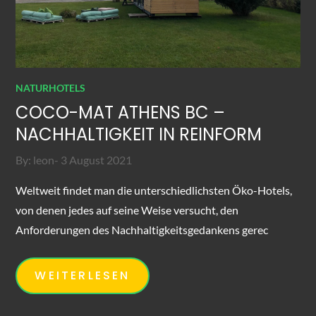
NATURHOTELS
COCO-MAT ATHENS BC –
NACHHALTIGKEIT IN REINFORM
Posted
By:
leon
3 August 2021
on
Weltweit findet man die unterschiedlichsten Öko-Hotels,
von denen jedes auf seine Weise versucht, den
Anforderungen des Nachhaltigkeitsgedankens gerec
WEITERLESEN