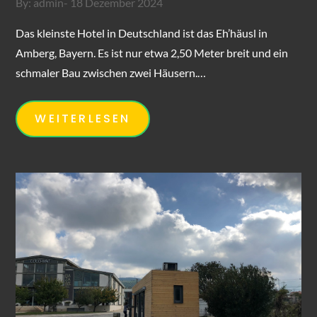
Posted
By:
admin
18 Dezember 2024
on
Das kleinste Hotel in Deutschland ist das Eh’häusl in
Amberg, Bayern. Es ist nur etwa 2,50 Meter breit und ein
schmaler Bau zwischen zwei Häusern.…
WEITERLESEN