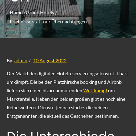
Home
Grüne Hotels
Erlebnisse statt nur Übernachtungen
Posted
By:
admin
10 August 2022
on
Der Markt der digitalen Hotelreservierungsdienste ist hart
umkämpft. Die beiden Platzhirsche booking und Airbnb
liefern sich einen bizarr anmutenden
Wettkampf
um
Marktanteile. Neben den beiden großen gibt es noch eine
Reihe weiterer Dienste, jedoch sind es die beiden
Erstgenannten, die aktuell das Geschehen bestimmen.