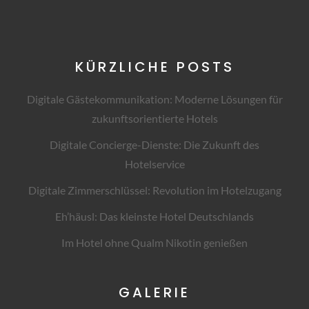
KÜRZLICHE POSTS
Digitale Gästekommunikation: Moderne Lösungen für
zukunftsorientierte Hotels
Digitale Concierge-Dienste: Die Zukunft des
Hotelservice
Digitale Zimmerschlüssel: Revolution im Hotelzugang
Eh’häusl: Das kleinste Hotel Deutschlands
Im Hotel ohne Qualm Nikotin genießen
GALERIE