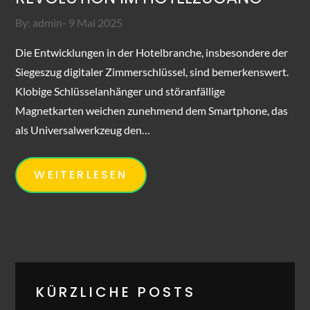
Posted
By:
admin
9 Mai 2025
on
Die Entwicklungen in der Hotelbranche, insbesondere der
Siegeszug digitaler Zimmerschlüssel, sind bemerkenswert.
Klobige Schlüsselanhänger und störanfällige
Magnetkarten weichen zunehmend dem Smartphone, das
als Universalwerkzeug den…
WEITERLESEN
KÜRZLICHE POSTS